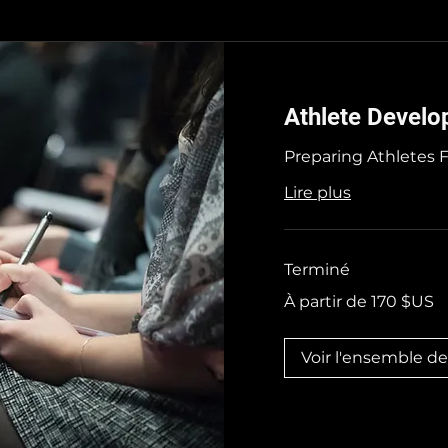
Athlete Devel
Preparing Athletes 
Lire plus
Terminé
À
À partir de 170 $US
partir
de
170
dollars
des
Voir l'ensemble d
États-
Unis