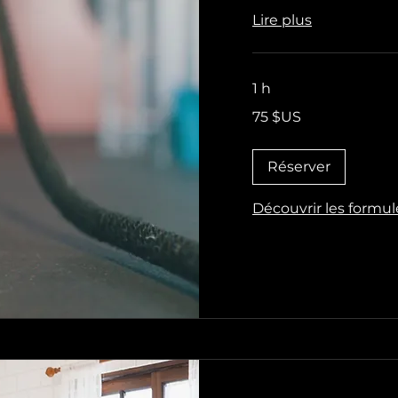
Lire plus
1 h
75
75 $US
dollars
des
États-
Unis
Réserver
Découvrir les formul