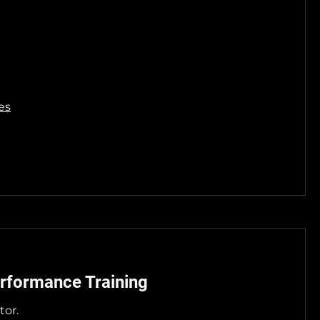
es
erformance Training
tor.