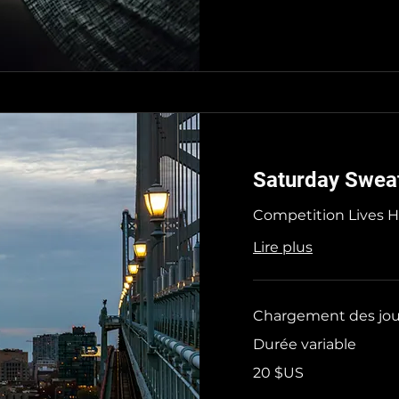
Saturday Swea
Competition Lives H
Lire plus
Chargement des jour
Durée variable
20
20 $US
dollars
des
États-