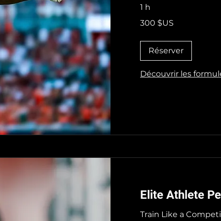
1 h
300
300 $US
dollars
des
États-
Unis
Réserver
Découvrir les formul
Elite Athlete P
Train Like a Competi