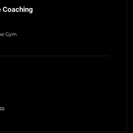
e Coaching
he Gym.
es