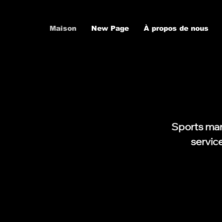
Maison
New Page
À propos de nous
BUILDING AT
BUILDING AT
Sports mar
servic