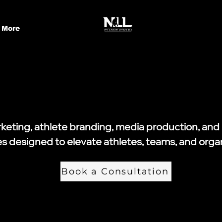
More
HLETES, BRANDS & SP
HLETES, BRANDS & SP
keting, athlete branding, media production, an
es designed to elevate athletes, teams, and organ
Book a Consultation