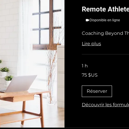
Remote Athlet
Disponible en ligne
Coaching Beyond T
Lire plus
1 h
75
75 $US
dollars
des
États-
Unis
Réserver
Découvrir les formul