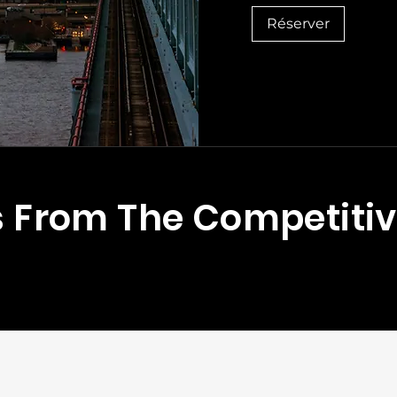
Unis
Réserver
s From The Competiti